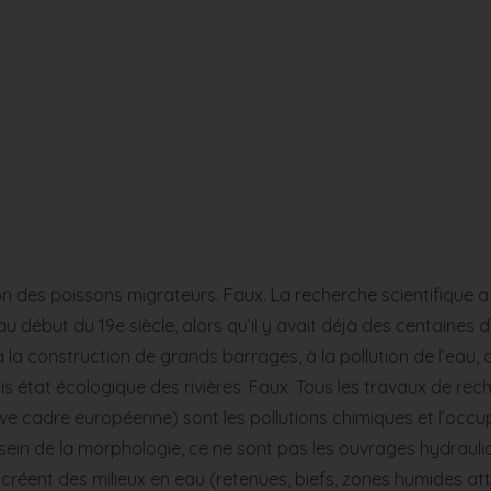
tion des poissons migrateurs. Faux. La recherche scientifiqu
u début du 19e siècle, alors qu’il y avait déjà des centaines d
 la construction de grands barrages, à la pollution de l’eau,
s état écologique des rivières. Faux. Tous les travaux de re
ive cadre européenne) sont les pollutions chimiques et l’occu
u sein de la morphologie, ce ne sont pas les ouvrages hydrauli
s créent des milieux en eau (retenues, biefs, zones humides a