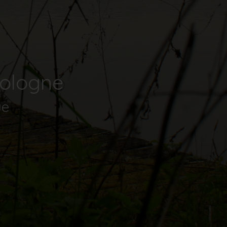
Sologne
ue