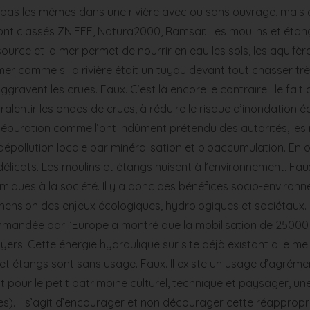
 pas les mêmes dans une rivière avec ou sans ouvrage, mais ce
nt classés ZNIEFF, Natura2000, Ramsar. Les moulins et étangs
a source et la mer permet de nourrir en eau les sols, les aquifè
 la mer comme si la rivière était un tuyau devant tout chasser 
ravent les crues. Faux. C’est là encore le contraire : le fait d
ralentir les ondes de crues, à réduire le risque d’inondation éc
autoépuration comme l’ont indûment prétendu des autorités, le
épollution locale par minéralisation et bioaccumulation. En o
ndélicats. Les moulins et étangs nuisent à l’environnement. Fa
iques à la société. Il y a donc des bénéfices socio-environn
nsion des enjeux écologiques, hydrologiques et sociétaux. L
mandée par l’Europe a montré que la mobilisation de 25000 m
rs. Cette énergie hydraulique sur site déjà existant a le mei
et étangs sont sans usage. Faux. Il existe un usage d’agrément
our le petit patrimoine culturel, technique et paysager, une
tures). Il s’agit d’encourager et non décourager cette réapprop