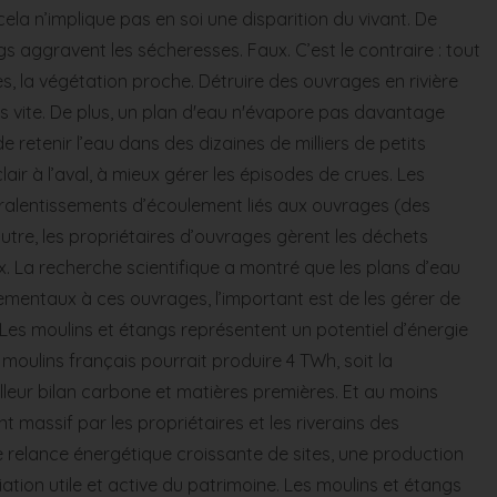
la n’implique pas en soi une disparition du vivant. De
 aggravent les sécheresses. Faux. C’est le contraire : tout
res, la végétation proche. Détruire des ouvrages en rivière
très vite. De plus, un plan d'eau n'évapore pas davantage
e retenir l’eau dans des dizaines de milliers de petits
lair à l’aval, à mieux gérer les épisodes de crues. Les
s ralentissements d’écoulement liés aux ouvrages (des
utre, les propriétaires d’ouvrages gèrent les déchets
ux. La recherche scientifique a montré que les plans d’eau
ementaux à ces ouvrages, l’important est de les gérer de
es moulins et étangs représentent un potentiel d’énergie
oulins français pourrait produire 4 TWh, soit la
lleur bilan carbone et matières premières. Et au moins
 massif par les propriétaires et les riverains des
 relance énergétique croissante de sites, une production
riation utile et active du patrimoine. Les moulins et étangs