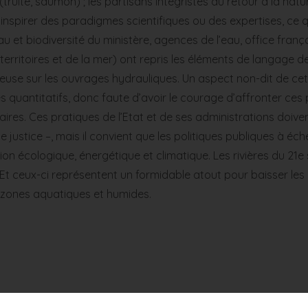
 (truite, saumon) ; les partisans intégristes du retour à la na
pirer des paradigmes scientifiques ou des expertises, ce qui n'
au et biodiversité du ministère, agences de l’eau, office franç
ritoires et de la mer) ont repris les éléments de langage de
euse sur les ouvrages hydrauliques. Un aspect non-dit de cet
es quantitatifs, donc faute d’avoir le courage d’affronter ces
res. Ces pratiques de l’Etat et de ses administrations doiven
ustice –, mais il convient que les politiques publiques à échel
ion écologique, énergétique et climatique. Les rivières du 21
t ceux-ci représentent un formidable atout pour baisser les é
es zones aquatiques et humides.