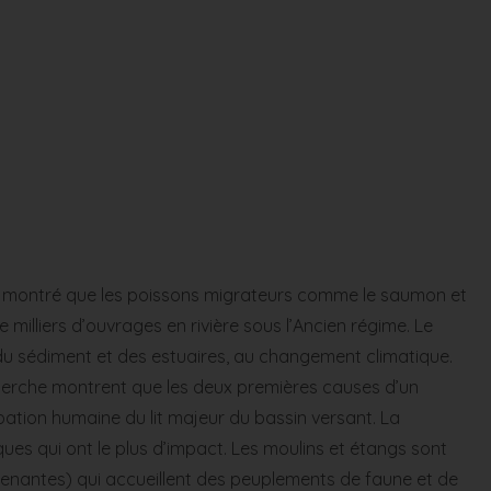
e a montré que les poissons migrateurs comme le saumon et
e milliers d’ouvrages en rivière sous l’Ancien régime. Le
 du sédiment et des estuaires, au changement climatique.
cherche montrent que les deux premières causes d’un
pation humaine du lit majeur du bassin versant. La
ques qui ont le plus d’impact. Les moulins et étangs sont
ttenantes) qui accueillent des peuplements de faune et de