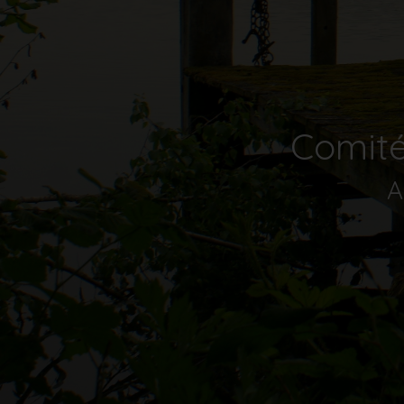
Comité
A