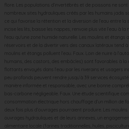
flore. Les populations d’invertébrés et de poissons ne sont
nombreux sites hydrauliques créés par les humains jadis so
ce qui favorise la rétention et la diversion de l’eau entre l
incise les lits, baisse les nappes, renvoie plus vite l’eau à
l'eau qu'une zone humide naturelle. Les moulins et étangs agg
réservoirs et de la divertir vers des canaux latéraux tend à 
moulins et étangs polluent l’eau. Faux. Loin de nuire à l’
humains, des castors, des embâcles) sont favorables à la d
flottants envoyés dans l’eau par les riverains et usagers i
peu profonds peuvent rendre jusqu’à 39 services écosystém
manière informée et responsable, avec une bonne compréhe
bas-carbone négligeable. Faux. Une étude scientifique com
consommation électrique hors chauffage d’un million de foye
deux fois plus d’ouvrages pourraient produire. Les moulins 
ouvrages hydrauliques et de leurs annexes, un engagement p
alimentaire locale (farines traditionnelles, huiles, piscicul