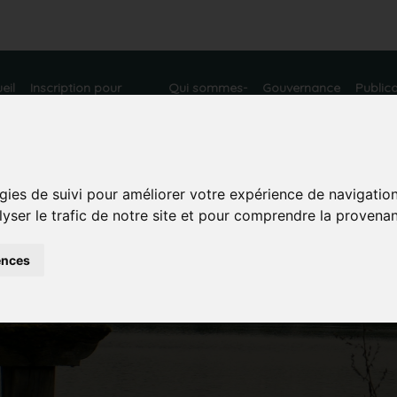
eil
Inscription pour
Qui sommes-
Gouvernance
Public
devenir adhérent
nous ?
gies de suivi pour améliorer votre expérience de navigatio
lyser le trafic de notre site et pour comprendre la provenan
ences