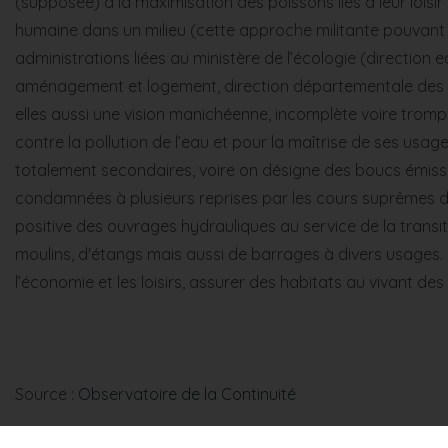
(supposée) à la maximisation des poissons liés à leur loisir
humaine dans un milieu (cette approche militante pouvant ins
administrations liées au ministère de l’écologie (direction e
aménagement et logement, direction départementale des ter
elles aussi une vision manichéenne, incomplète voire tromp
contre la pollution de l’eau et pour la maîtrise de ses usag
totalement secondaires, voire on désigne des boucs émissai
condamnées à plusieurs reprises par les cours suprêmes de j
positive des ouvrages hydrauliques au service de la transit
moulins, d'étangs mais aussi de barrages à divers usages. E
l’économie et les loisirs, assurer des habitats au vivant d
Source :
Observatoire de la Continuité