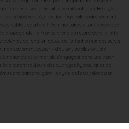
ture sauvage qui critiquent par principe toute présence
ôte rien à son biais initial de militantisme). Hélas, les
ais de la biodiversité, direction régionale environnement,
 ces publics pourtant très minoritaires et ont développé
te propagande : la France prend du retard dans la lutte
 problèmes de fond, on détourne l’attention sur des sujets
t non seulement cesser – d’autant qu’elles ont été
le nationale et territoriale s’engagent dans une vision
e siècle auront toujours des ouvrages hydrauliques de
missions carbone, gérer le cycle de l’eau, relocaliser